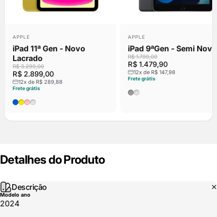
Fornecedor:
Fornecedor:
APPLE
APPLE
iPad 11ª Gen - Novo
iPad 9ªGen - Semi Novo
Lacrado
R$ 1.799,00
R$ 1.479,90
R$ 3.299,00
12x de R$ 147,98
R$ 2.899,00
Frete grátis
12x de R$ 289,88
Frete grátis
Cinza Espacial
Prata
Azul
Amarelo
Rosa
Prata
Detalhes
do
Produto
Descrição
Modelo ano
2024