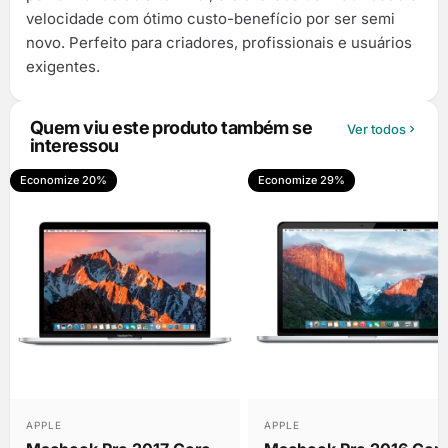
velocidade com ótimo custo-benefício por ser semi
novo. Perfeito para criadores, profissionais e usuários
exigentes.
Quem viu este produto também se
Ver todos
interessou
Economize 20%
Economize 29%
Vendido
Fornecedor:
Fornecedor:
APPLE
APPLE