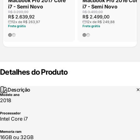
Macbook Pro 2017 Core
Macbook Pro 2016 Cor
i7 - Semi Novo
i7 - Semi Novo
R$ 3.299,90
R$ 3.499,00
R$ 2.639,92
R$ 2.499,00
12x de R$ 263,97
12x de R$ 249,88
Frete grátis
Frete grátis
Cinza Espacial
Prata
Cinza Espacial
Prata
Detalhes
do
Produto
Descrição
Modelo ano
2018
Processador
Intel Core i7
Memoria ram
16GB ou 32GB