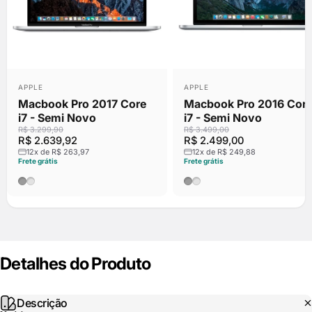
Vendido
Fornecedor:
Fornecedor:
APPLE
APPLE
Macbook Pro 2017 Core
Macbook Pro 2016 Cor
i7 - Semi Novo
i7 - Semi Novo
R$ 3.299,90
R$ 3.499,00
R$ 2.639,92
R$ 2.499,00
12x de R$ 263,97
12x de R$ 249,88
Frete grátis
Frete grátis
Cinza Espacial
Prata
Cinza Espacial
Prata
Detalhes
do
Produto
Descrição