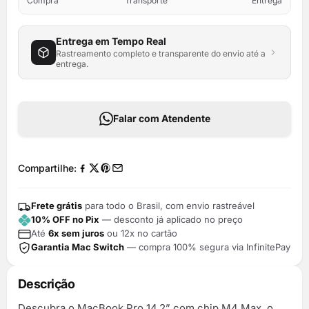
Compra
Transporte
Entrega
Entrega em Tempo Real
Rastreamento completo e transparente do envio até a
entrega.
Falar com Atendente
Compartilhe:
Frete grátis
para todo o Brasil, com envio rastreável
10% OFF no Pix
— desconto já aplicado no preço
Até
6x sem juros
ou 12x no cartão
Garantia Mac Switch
— compra 100% segura via InfinitePay
Descrição
Descubra o MacBook Pro 14,2” com chip M4 Max, o