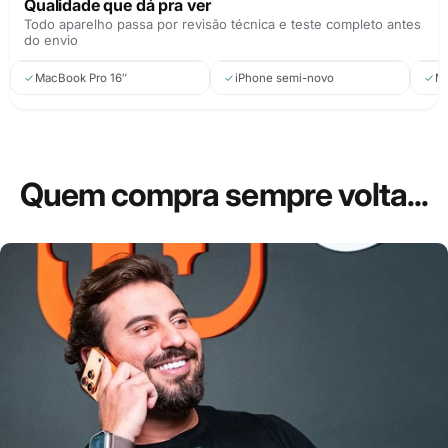
do anúncio: tela, teclado,
Face ID, câmeras, bateria e
a sa
Qualidade que dá pra ver
bateria e ciclos conferidos.
carcaça avaliadas.
na 
Todo aparelho passa por revisão técnica e teste completo antes
do envio
Revisado e testado
Revisado e testado
MacBook Pro 16″
iPhone semi-novo
Ma
Quem
compra
sempre
volta...